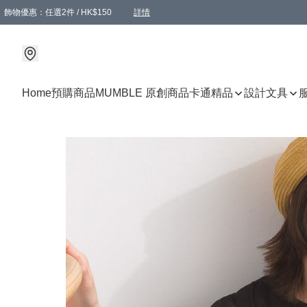
飾物優惠：任選2件 / HK$150
詳情
髮飾優惠：任選2件 / HK$100
精選襪子優惠：任選3對 / HK$115
滿額免運：本地訂單滿港幣350元可享免運費優惠
詳情
詳情
Home
預購商品
MUMBLE 原創商品
卡通精品
設計文具