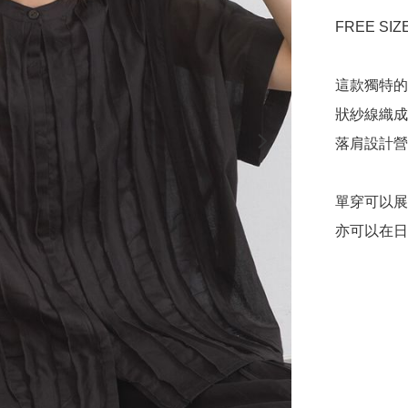
FREE SIZE
這款獨特的
狀紗線織成
落肩設計營
單穿可以展
亦可以在日