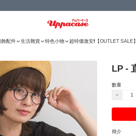
服飾配件
生活雜貨
特色小物
超特価激安❗【OUTLET SALE
LP 
數量
−
簡介