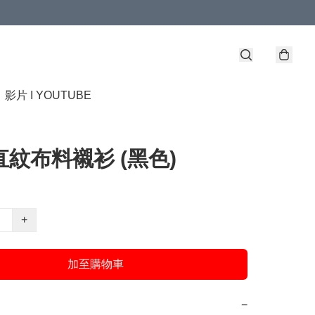
】
影片 I YOUTUBE
- 直紋布料襯衫 (黑色)
+
加至購物車
−