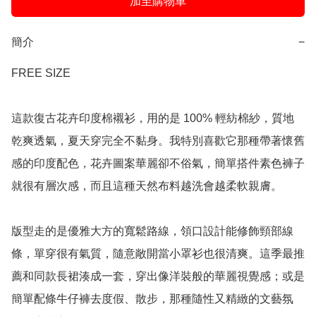
加至購物車
簡介
−
FREE SIZE

這款復古花卉印度棉襯衫，用的是 100% 輕紡棉紗，質地
乾爽透氣，夏天穿完全不黏身。我特別喜歡它那種帶著懷舊
感的印度配色，花卉圖案華麗卻不俗氣，簡單搭件素色褲子
就很有層次感，而且這種天然布料越洗會越柔軟親膚。

版型走的是優雅大方的寬鬆路線，領口設計能修飾頸部線
條，單穿很有氣質，隨意敞開當小罩衫也很清爽。這季最推
薦和同款長裙湊成一套，穿出像洋裝般的華麗視覺感；或是
簡單配條牛仔褲去度假、散步，那種隨性又精緻的文藝氛