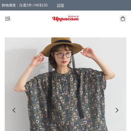
飾物優惠：任選2件 / HK$150
詳情
髮飾優惠：任選2件 / HK$100
精選襪子優惠：任選3對 / HK$115
滿額免運：本地訂單滿港幣350元可享免運費優惠
詳情
詳情