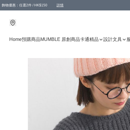
飾物優惠：任選2件 / HK$150
詳情
髮飾優惠：任選2件 / HK$100
精選襪子優惠：任選3對 / HK$115
滿額免運：本地訂單滿港幣350元可享免運費優惠
詳情
詳情
Home
預購商品
MUMBLE 原創商品
卡通精品
設計文具