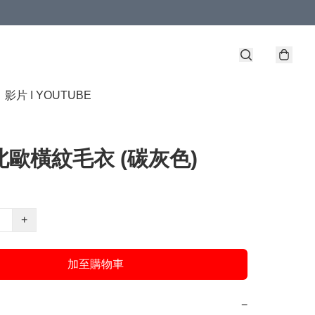
】
影片 I YOUTUBE
- 北歐橫紋毛衣 (碳灰色)
+
加至購物車
−