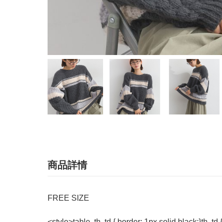
商品詳情
FREE SIZE
<style>table, th, td { border: 1px solid black;}th, td 