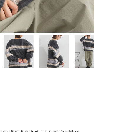
{ padding: 5px; text-align: left; }</style>