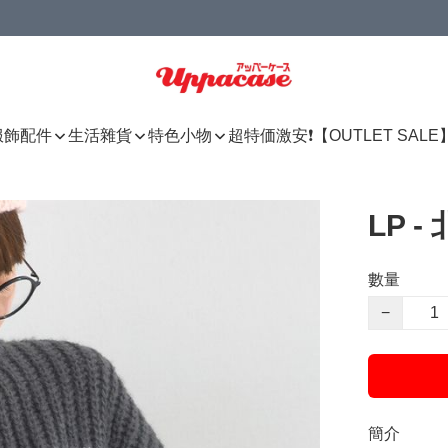
服飾配件
生活雜貨
特色小物
超特価激安❗【OUTLET SALE
LP 
數量
−
簡介