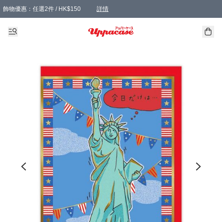
飾物優惠：任選2件 / HK$150
詳情
髮飾優惠：任選2件 / HK$100
精選襪子優惠：任選3對 / HK$115
滿額免運：本地訂單滿港幣350元可享免運費優惠
詳情
詳情