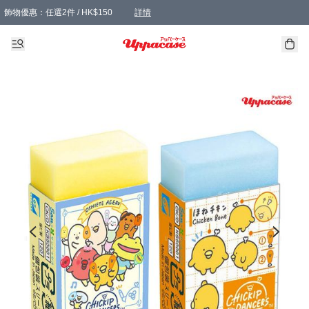
飾物優惠：任選2件 / HK$150
詳情
髮飾優惠：任選2件 / HK$100
精選襪子優惠：任選3對 / HK$115
滿額免運：本地訂單滿港幣350元可享免運費優惠
詳情
詳情