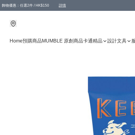
飾物優惠：任選2件 / HK$150
詳情
髮飾優惠：任選2件 / HK$100
精選襪子優惠：任選3對 / HK$115
滿額免運：本地訂單滿港幣350元可享免運費優惠
詳情
詳情
Home
預購商品
MUMBLE 原創商品
卡通精品
設計文具