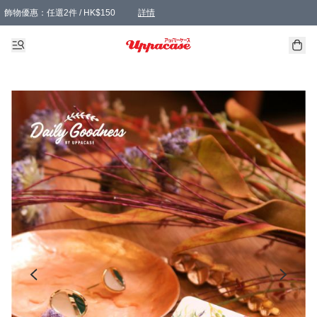
飾物優惠：任選2件 / HK$150
詳情
髮飾優惠：任選2件 / HK$100
精選襪子優惠：任選3對 / HK$115
滿額免運：本地訂單滿港幣350元可享免運費優惠
詳情
詳情