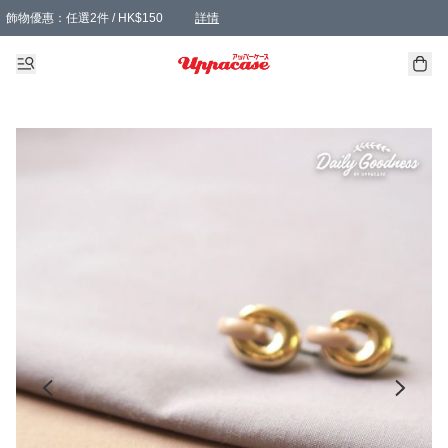
飾物優惠：任選2件 / HK$150
詳情
髮飾優惠：任選2件 / HK$100
精選襪子優惠：任選3對 / HK$115
滿額免運：本地訂單滿港幣350元可享免運費優惠
詳情
詳情