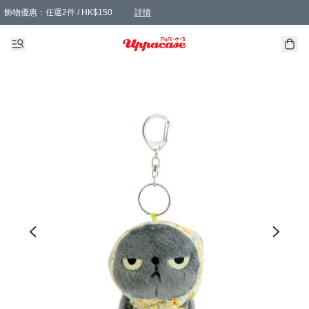
飾物優惠：任選2件 / HK$150
詳情
髮飾優惠：任選2件 / HK$100
精選襪子優惠：任選3對 / HK$115
滿額免運：本地訂單滿港幣350元可享免運費優惠
詳情
詳情