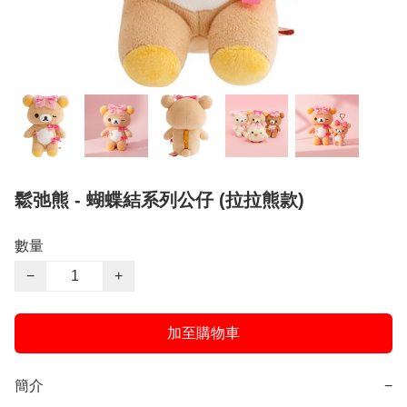
鬆弛熊 - 蝴蝶結系列公仔 (拉拉熊款)
數量
−
+
加至購物車
簡介
−