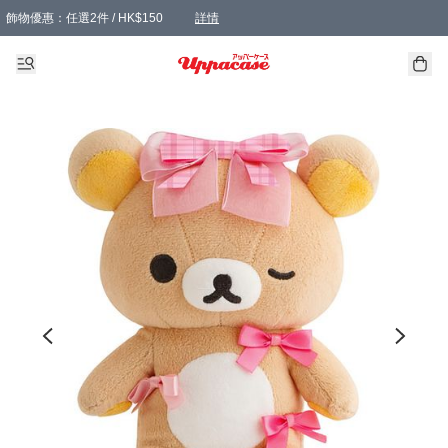
飾物優惠：任選2件 / HK$150
詳情
髮飾優惠：任選2件 / HK$100
精選襪子優惠：任選3對 / HK$115
滿額免運：本地訂單滿港幣350元可享免運費優惠
詳情
詳情