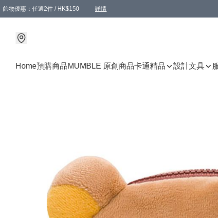
飾物優惠：任選2件 / HK$150
詳情
髮飾優惠：任選2件 / HK$100
精選襪子優惠：任選3對 / HK$115
滿額免運：本地訂單滿港幣350元可享免運費優惠
詳情
詳情
Home
預購商品
MUMBLE 原創商品
卡通精品
設計文具