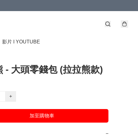
】
影片 I YOUTUBE
 - 大頭零錢包 (拉拉熊款)
+
加至購物車
−