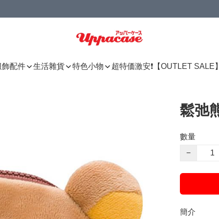
服飾配件
生活雜貨
特色小物
超特価激安❗【OUTLET SALE
鬆弛熊
數量
−
簡介