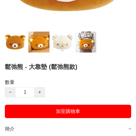
鬆弛熊 - 大靠墊 (鬆弛熊款)
數量
−
+
加至購物車
簡介
−