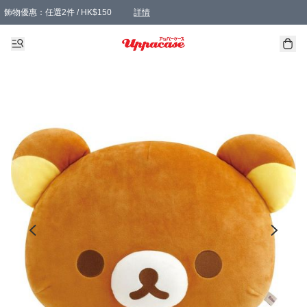
飾物優惠：任選2件 / HK$150
詳情
髮飾優惠：任選2件 / HK$100
精選襪子優惠：任選3對 / HK$115
滿額免運：本地訂單滿港幣350元可享免運費優惠
詳情
詳情