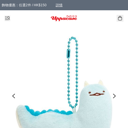
飾物優惠：任選2件 / HK$150
詳情
髮飾優惠：任選2件 / HK$100
精選襪子優惠：任選3對 / HK$115
滿額免運：本地訂單滿港幣350元可享免運費優惠
詳情
詳情