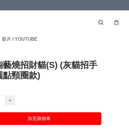
】
影片 I YOUTUBE
藝燒招財貓(S) (灰貓招手
圓點頸圈款)
+
加至購物車