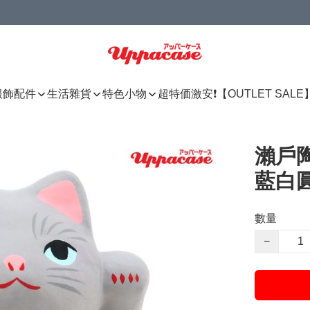
服飾配件
生活雜貨
特色小物
超特価激安❗【OUTLET SALE
瀨戶陶
藍白
數量
−