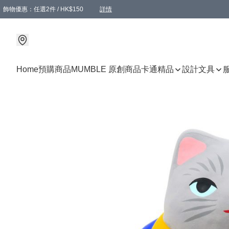
飾物優惠：任選2件 / HK$150
詳情
髮飾優惠：任選2件 / HK$100
精選襪子優惠：任選3對 / HK$115
滿額免運：本地訂單滿港幣350元可享免運費優惠
詳情
詳情
Home
預購商品
MUMBLE 原創商品
卡通精品
設計文具