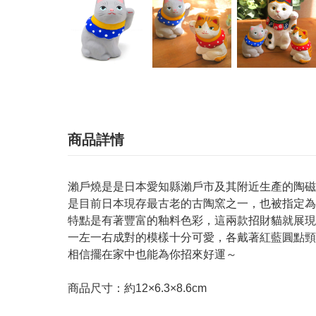
商品詳情
瀨戶燒是是日本愛知縣瀨戶市及其附近生產的陶磁
是目前日本現存最古老的古陶窯之一，也被指定為
特點是有著豐富的釉料色彩，這兩款招財貓就展現
一左一右成對的模樣十分可愛，各戴著紅藍圓點頸
相信擺在家中也能為你招來好運～
商品尺寸：約12×6.3×8.6cm