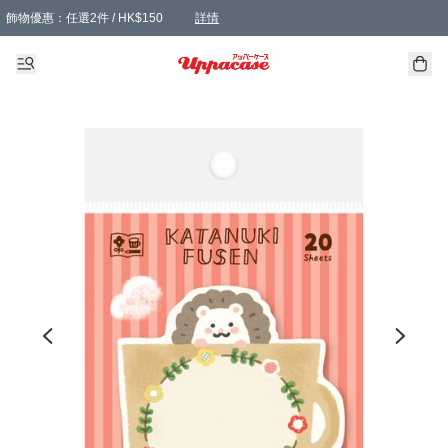
飾物優惠：任選2件 / HK$150
詳情
髮飾優惠：任選2件 / HK$100
精選襪子優惠：任選3對 / HK$115
滿額免運：本地訂單滿港幣350元可享免運費優惠
詳情
詳情