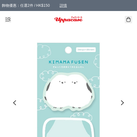
飾物優惠：任選2件 / HK$150
詳情
髮飾優惠：任選2件 / HK$100
精選襪子優惠：任選3對 / HK$115
滿額免運：本地訂單滿港幣350元可享免運費優惠
詳情
詳情