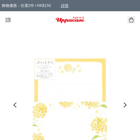
飾物優惠：任選2件 / HK$150
詳情
髮飾優惠：任選2件 / HK$100
精選襪子優惠：任選3對 / HK$115
滿額免運：本地訂單滿港幣350元可享免運費優惠
詳情
詳情