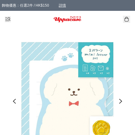
飾物優惠：任選2件 / HK$150
詳情
髮飾優惠：任選2件 / HK$100
精選襪子優惠：任選3對 / HK$115
滿額免運：本地訂單滿港幣350元可享免運費優惠
詳情
詳情