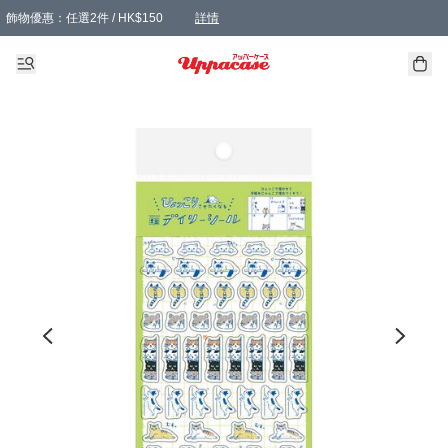
飾物優惠：任選2件 / HK$150
詳情
髮飾優惠：任選2件 / HK$100
精選襪子優惠：任選3對 / HK$115
滿額免運：本地訂單滿港幣350元可享免運費優惠
詳情
詳情