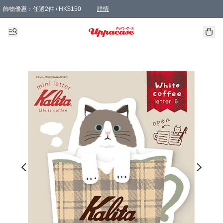
飾物優惠：任選2件 / HK$150
詳情
髮飾優惠：任選2件 / HK$100
精選襪子優惠：任選3對 / HK$115
滿額免運：本地訂單滿港幣350元可享免運費優惠
詳情
詳情